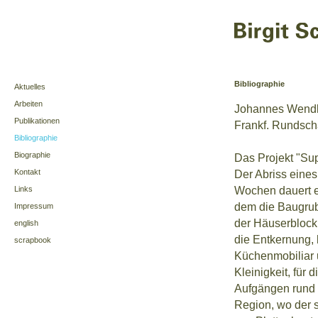
Bibliographie
Aktuelles
Arbeiten
Johannes Wend
Publikationen
Frankf. Rundsch
Bibliographie
Biographie
Das Projekt "Su
Kontakt
Der Abriss eine
Wochen dauert e
Links
dem die Baugrube
Impressum
der Häuserblock
english
die Entkernung, 
scrapbook
Küchenmobiliar u
Kleinigkeit, für
Aufgängen rund 3
Region, wo der s