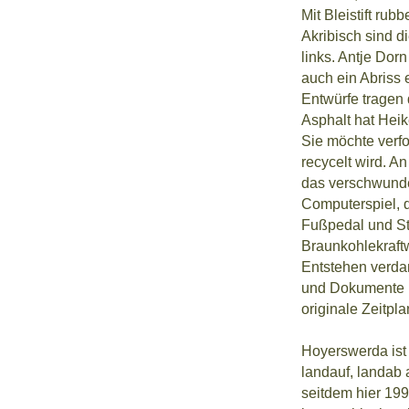
Mit Bleistift ru
Akribisch sind d
links. Antje Dor
auch ein Abriss 
Entwürfe tragen 
Asphalt hat Heik
Sie möchte verf
recycelt wird. An
das verschwunden
Computerspiel, d
Fußpedal und Ste
Braunkohlekraft
Entstehen verdan
und Dokumente ü
originale Zeitpl
Hoyerswerda ist 
landauf, landab 
seitdem hier 199