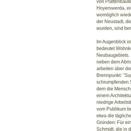
von Plattenbaut
Hoyerswerda, ei
womöglich wiede
der Neustadt, d
wurden, sind be
Im Augenblick is
bedeutet Wohnko
Neubaugebiets. D
neben dem Abriss
arbeiten über di
Brennpunkt: "Sup
schrumpfenden S
dem die Mensche
einem Architektu
niedrige Arbeitst
vom Publikum be
etwa die täglich
Gründen: Für ei
Schmidt, die in