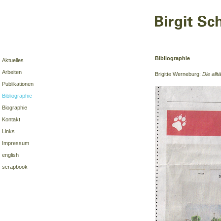
Bibliographie
Aktuelles
Arbeiten
Brigitte Werneburg:
Die all
Publikationen
Bibliographie
Biographie
Kontakt
Links
Impressum
english
scrapbook