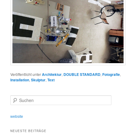
Veröffentlicht unter
Architektur
,
DOUBLE STANDARD
,
Fotografie
,
Installation
,
Skulptur
,
Text
S
u
c
h
website
e
n
NEUESTE BEITRÄGE