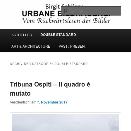
Zum
Zum
Vom Rückwärtslesen der Bilder
primären
sekundären
Such
Inhalt
Inhalt
springen
springen
URBANE BILDHAUEREI
Hauptmenü
DOUBLE STANDARD
AKTUELLES
ART & ARCHITECTURE
PAST / PRESENT
ARCHIV DER KATEGORIE:
DOUBLE STANDARD
Tribuna Ospiti – Il quadro è
mutato
Veröffentlicht am
7. November 2017