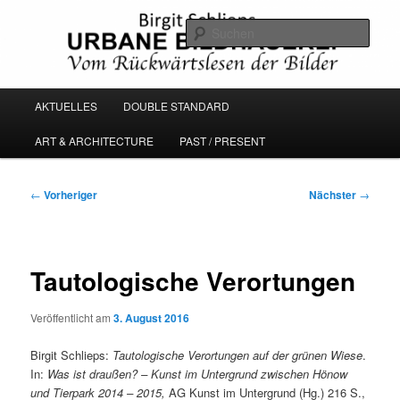
Zum
Vom Rückwärtslesen der Bilder
primären
Such
Inhalt
springen
URBANE BILDHAUEREI
Hauptmenü
AKTUELLES
DOUBLE STANDARD
ART & ARCHITECTURE
PAST / PRESENT
Beitragsnavigation
←
Vorheriger
Nächster
→
Tautologische Verortungen
Veröffentlicht am
3. August 2016
Birgit Schlieps:
Tautologische Verortungen auf der grünen Wiese
.
In:
Was ist draußen? – Kunst im Untergrund zwischen Hönow
und Tierpark 2014 – 2015,
AG Kunst im Untergrund (Hg.) 216 S.,