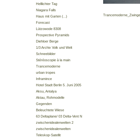
Helllichter Tag
Niagara Falls
Trancemoderne_Zwinger 
Haus mit Garten (...)
Forecast
Lützowode 8308
Prospective Pyramids
Diehloer Berge
1/3 Archiv Volk und Welt
Schneebilder
Stéréoscopie à la main
Trancemoderne
urban tropes
Inframince
Hotel Stadt Berlin 5. Juni 2005
Aksu, Antalya
Aktau, Rohmodelle
Gegenden
Beleuchtete Wiese
63 Deltaplane/ 03 Delta-Vent N
zwischenidealenwelten 2
zwischenidealenwelten
Teleskop-Satellit