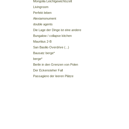
Mongolia Leichtgewichtszelt
Livingroom
Perfekt leben
Alexiamonument
double agents
Die Lage der Dinge ist eine andere
Bungalow / collapse kitchen
Mauritius 2-B
San Basilio Overdrive (...)
Bausatz berge*
berge*
Berlin in den Grenzen von Polen
Der Eckensteher Fall
Passagiere der leeren Plätze