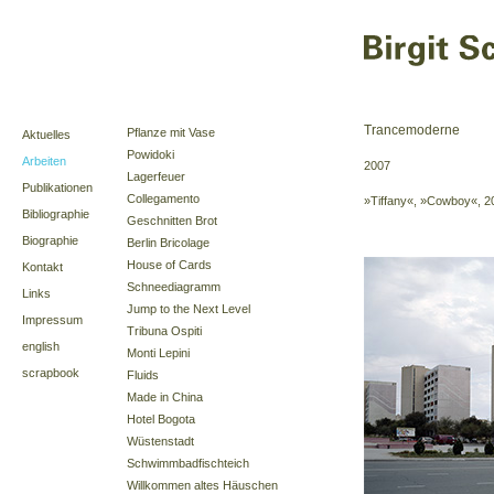
Trancemoderne
Pflanze mit Vase
Aktuelles
Powidoki
Arbeiten
2007
Lagerfeuer
Publikationen
Collegamento
»Tiffany«, »Cowboy«, 20
Bibliographie
Geschnitten Brot
Biographie
Berlin Bricolage
House of Cards
Kontakt
Schneediagramm
Links
Jump to the Next Level
Impressum
Tribuna Ospiti
english
Monti Lepini
scrapbook
Fluids
Made in China
Hotel Bogota
Wüstenstadt
Schwimmbadfischteich
Willkommen altes Häuschen